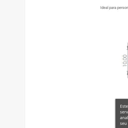
Ideal para perso
Este
serv
ana
seu 