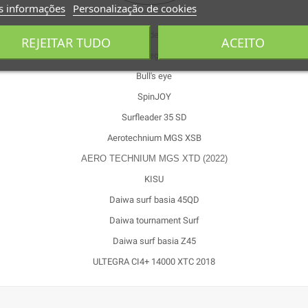
s informações
Personalização de cookies
(Exemplo de molinetes de pesca: Shimano & Daiwa)
REJEITAR TUDO
ACEITO
Fliegen
Bull's eye
SpinJOY
Surfleader 35 SD
Aerotechnium MGS XSB
AERO TECHNIUM MGS XTD (2022)
KISU
Daiwa surf basia 45QD
Daiwa tournament Surf
Daiwa surf basia Z45
ULTEGRA CI4+ 14000 XTC 2018