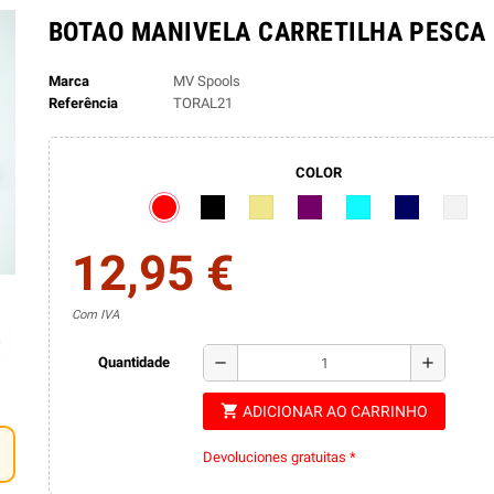
BOTAO MANIVELA CARRETILHA PESCA 
Marca
MV Spools
Referência
TORAL21
COLOR
12,95 €
Com IVA
remove
add
Quantidade
shopping_cart
ADICIONAR AO CARRINHO
Devoluciones gratuitas *