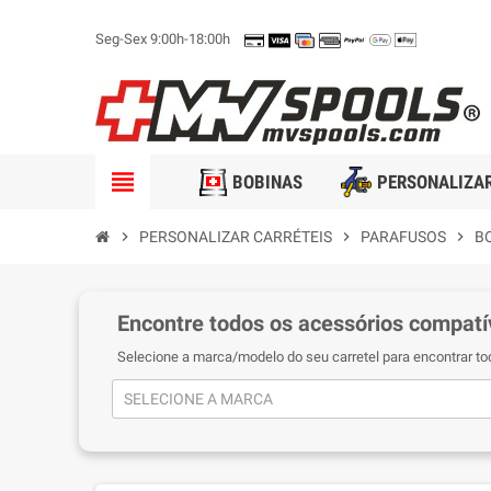
Seg-Sex 9:00h-18:00h
view_headline
BOBINAS
PERSONALIZAR
chevron_right
PERSONALIZAR CARRÉTEIS
chevron_right
PARAFUSOS
chevron_right
B
Encontre todos os acessórios compatív
Selecione a marca/modelo do seu carretel para encontrar t
SELECIONE A MARCA