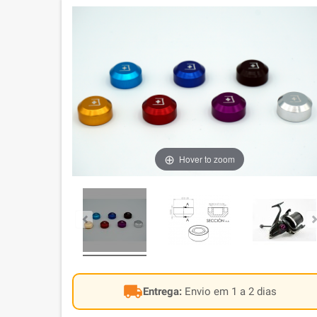
Hover to zoom
local_shipping
Entrega:
Envio em 1 a 2 dias