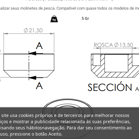
nalizar seus molinetes de pesca. Compatível com quase todos os modelos de m
5 Gr
 site usa cookies próprios e de terceiros para melhorar nossos
iços e mostrar a publicidade relacionada às suas preferências,
lisando seus hábitosnavegação. Para dar seu consentimento ao
uso, pressione o botão Aceito.