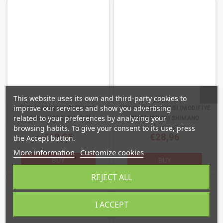
This website uses its own and third-party cookies to
improve our services and show you advertising
OLTA MAKINASI (MODIFIYE
KITI OLTA MAKINASI (MODIFIYE
related to your preferences by analyzing your
RENKLI VIDA) 1/U [CE]
RENKLI VIDA) SHIMANO
browsing habits. To give your consent to its use, press
€12,95
€28,96
the Accept button.
More information
Customize cookies
BUY
BUY
REJECT ALL
I ACCEPT