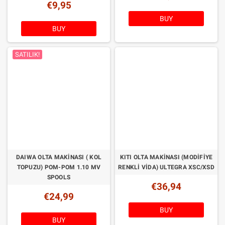
€9,95
BUY
BUY
SATILIK!
DAIWA OLTA MAKINASI ( KOL
KITI OLTA MAKINASI (MODIFIYE
TOPUZU) POM-POM 1.10 MV
RENKLI VIDA) ULTEGRA XSC/XSD
SPOOLS
€36,94
€24,99
BUY
BUY