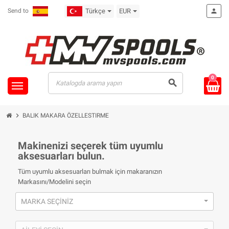
Send to
Türkçe
EUR
person
0
search
chevron_right
BALIK MAKARA ÖZELLESTIRME
Makinenizi seçerek tüm uyumlu
aksesuarları bulun.
Tüm uyumlu aksesuarları bulmak için makaranızın
Markasını/Modelini seçin
MARKA SEÇINIZ