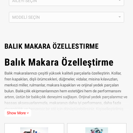
AILEYI SEÇIN
MODELI SEÇIN
BALIK MAKARA ÖZELLESTIRME
Balık Makara Özelleştirme
Balık makaralarınızı çeşitli yüksek kaliteli parçalarla özelleştirin. Kollar,
fren kapakları, dişli örümcekleri, düğmeler, vidalar, misina kılavuzları,
merkezi miller, rulmanlar, makara kapakları ve orijinal yedek parçaları
bulun. Balıkçılık ekipmanlarınızın hem estetiğini hem de performansını
artırın, üstün bir balıkçılık deneyimi sağlayın. Orijinal yedek parçalarımız ve
hassas aksesuarlarımızla, makaranızı daha iyi performans, daha fazla
dayanıklılık ve benzersiz bir stil için dönüştürebilirsiniz. Kişiselleştirilmiş
Show More
expand_more
çözümlerimizin her balık avını nasıl optimize edebileceğini keşfedin ve en
sevdiğiniz hobinizin tadını çıkarmak için gerekli güven ve kontrole sahip
olun.