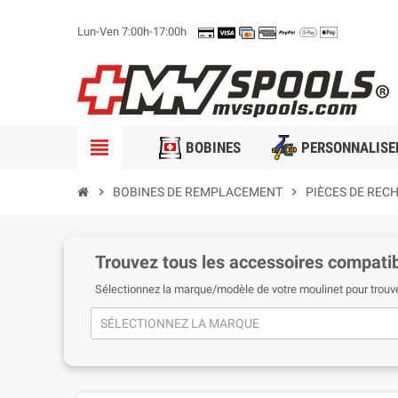
Lun-Ven 7:00h-17:00h
view_headline
BOBINES
PERSONNALISE
chevron_right
BOBINES DE REMPLACEMENT
chevron_right
PIÈCES DE REC
Trouvez tous les accessoires compatib
Sélectionnez la marque/modèle de votre moulinet pour trouv
SÉLECTIONNEZ LA MARQUE