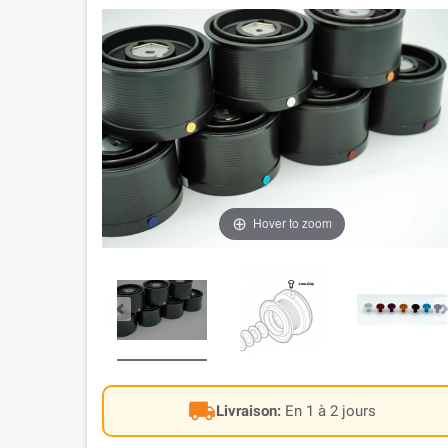
Hover to zoom
local_shipping
Livraison:
En 1 à 2 jours