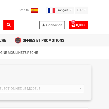
Send to
Français
EUR
0
search
person
Connexion
0,00 €
CHE
OFFRES ET PROMOTIONS
IGNE MOULINETS PÊCHE
ÉLECTIONNEZ LE MODÈLE