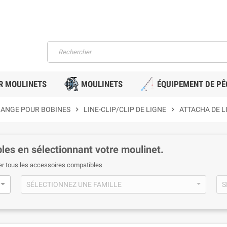
R MOULINETS
MOULINETS
ÉQUIPEMENT DE PÊ
HANGE POUR BOBINES
chevron_right
LINE-CLIP/CLIP DE LIGNE
chevron_right
ATTACHA DE L
les en sélectionnant votre moulinet.
er tous les accessoires compatibles
SÉLECTIONNEZ UNE FAMILLE
S