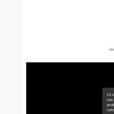
Idé
Ce s
nos 
anal
cons