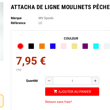
ATTACHA DE LIGNE MOULINETS PÊCHE
Marque
MV Spools
Référence
LC
COULEUR
7,95 €
TTC
remove
add
Quantité
shopping_cart
AJOUTER AU PANIER
Retours sans frais*