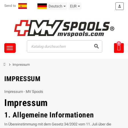
Send to
Deutsch
EUR
person
0
search
chevron_right
Impressum
IMPRESSUM
Impressum - MV Spools
Impressum
1. Allgemeine Informationen
In Übereinstimmung mit dem Gesetz 34/2002 vom 11. Juli über die