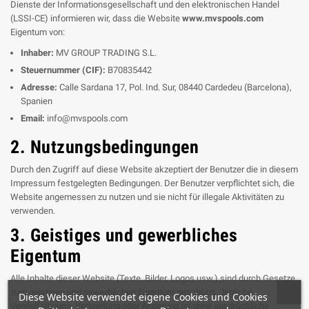
Dienste der Informationsgesellschaft und den elektronischen Handel
(LSSI-CE) informieren wir, dass die Website
www.mvspools.com
Eigentum von:
Inhaber:
MV GROUP TRADING S.L.
Steuernummer (CIF):
B70835442
Adresse:
Calle Sardana 17, Pol. Ind. Sur, 08440 Cardedeu (Barcelona),
Spanien
Email:
info@mvspools.com
2. Nutzungsbedingungen
Durch den Zugriff auf diese Website akzeptiert der Benutzer die in diesem
Impressum festgelegten Bedingungen. Der Benutzer verpflichtet sich, die
Website angemessen zu nutzen und sie nicht für illegale Aktivitäten zu
verwenden.
3. Geistiges und gewerbliches
Eigentum
Alle Inhalte dieser Website (Texte, Bilder, Logos usw.) sind durch Gesetze
zum geistigen und gewerblichen Eigentum geschützt. Jegliche
Diese Website verwendet eigene Cookies und Cookies
Vervielfältigung, Verbreitung oder Änderung ist ohne ausdrückliche