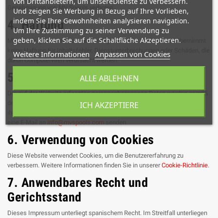
von Drittanbietern, um unsereDienste zu verbessern.
Genehmigung von MV Spools verboten.
Und zeigen Sie Werbung in Bezug auf Ihre Vorlieben,
indem Sie Ihre Gewohnheiten analysieren navigation.
4. Haftung
Um Ihre Zustimmung zu seiner Verwendung zu
geben, klicken Sie auf die Schaltfläche Akzeptieren.
MV Spools garantiert nicht die Verfügbarkeit der Website und übernimmt
keine Haftung für Inhaltsfehler, Dienstunterbrechungen oder Schäden, die
Weitere Informationen
Anpassen von Cookies
durch Computerviren verursacht werden.
5. Datenschutz
ALLE ABLEHNEN
Die auf der Website erfassten personenbezogenen Daten werden gemäß
der Datenschutz-Grundverordnung (DSGVO) verwaltet. Benutzer können
ICH AKZEPTIERE
ihre Rechte auf Zugang, Berichtigung und Löschung ausüben, indem sie
eine E-Mail an
info@mvspools.com
senden.
6. Verwendung von Cookies
Diese Website verwendet Cookies, um die Benutzererfahrung zu
verbessern. Weitere Informationen finden Sie in unserer
Cookie-Richtlinie
.
7. Anwendbares Recht und
Gerichtsstand
Dieses Impressum unterliegt spanischem Recht. Im Streitfall unterliegen