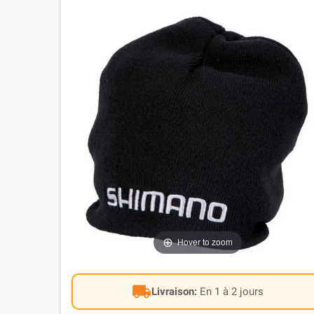
-1%
Hover to zoom
local_shipping
Livraison:
En 1 à 2 jours