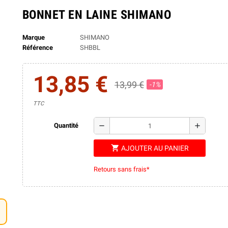
BONNET EN LAINE SHIMANO
Marque
SHIMANO
Référence
SHBBL
13,85 €
13,99 €
-1%
TTC
remove
add
Quantité
shopping_cart
AJOUTER AU PANIER
Retours sans frais*