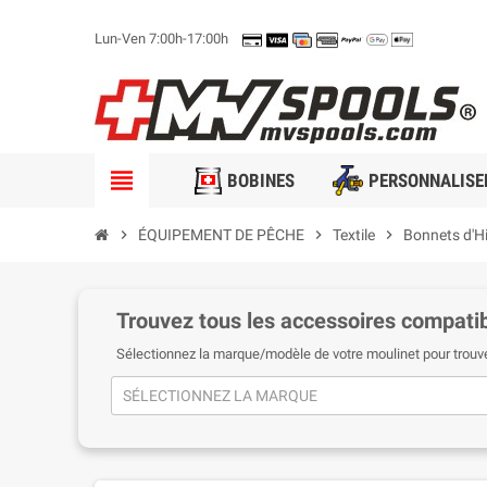
Lun-Ven 7:00h-17:00h
view_headline
BOBINES
PERSONNALISE
chevron_right
ÉQUIPEMENT DE PÊCHE
chevron_right
Textile
chevron_right
Bonnets d'H
Trouvez tous les accessoires compatib
Sélectionnez la marque/modèle de votre moulinet pour trouv
SÉLECTIONNEZ LA MARQUE