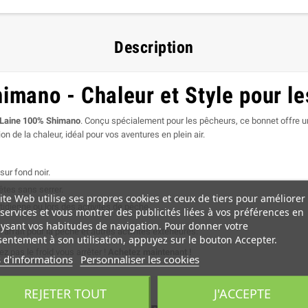
Description
imano - Chaleur et Style pour l
 Laine 100% Shimano
. Conçu spécialement pour les pêcheurs, ce bonnet offre un
n de la chaleur, idéal pour vos aventures en plein air.
ur fond noir.
êtes sans serrer.
ite Web utilise ses propres cookies et ceux de tiers pour améliorer
quotidienne ou lors des activités de pêche.
services et vous montrer des publicités liées à vos préférences en
ysant vos habitudes de navigation. Pour donner votre
 Parfait pour la pêche et autres activités extérieures.
entement à son utilisation, appuyez sur le bouton Accepter.
z pas le froid vous arrêter !
Achetez maintenant !
 d'informations
Personnaliser les cookies
REJETER TOUT
J'ACCEPTE