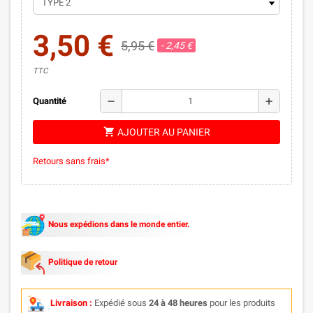
3,50 €
5,95 €
- 2,45 €
TTC
remove
add
Quantité
shopping_cart
AJOUTER AU PANIER
Retours sans frais*
Nous expédions dans le monde entier.
Politique de retour
Livraison :
Expédié sous
24 à 48 heures
pour les produits