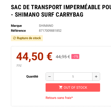
SAC DE TRANSPORT IMPERMÉABLE POU
- SHIMANO SURF CARRYBAG
Marque
SHIMANO
Référence
8717009881852
Rupture de stock
block
44,50 €
44,95 €
-1%
TTC
remove
add
Quantité
shopping_cart
OUT OF STOCK
Retours sans frais*