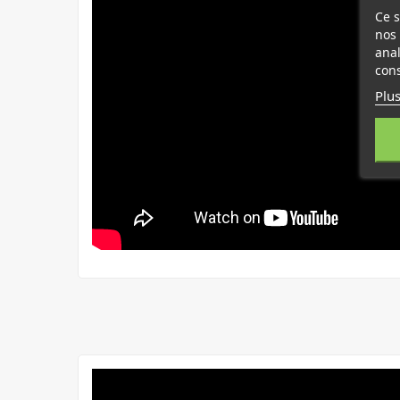
Ce s
nos 
anal
cons
Plus